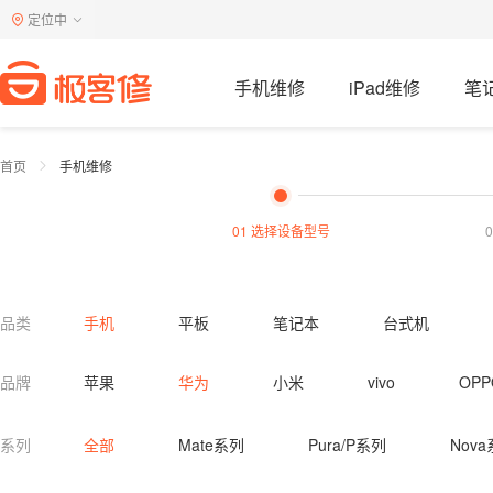
定位中
手机维修
iPad维修
笔
首页
手机维修
01 选择设备型号
品类
手机
平板
笔记本
台式机
电视机
洗衣机
燃气灶
油烟机
品牌
苹果
华为
小米
vivo
OPP
热水器清洗
油烟机清洗
燃气灶清洗
系列
全部
Mate系列
Pura/P系列
Nov
马桶疏通
蹲便疏通
下水道疏通
小