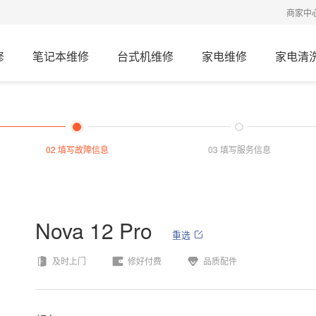
商家中
修
笔记本维修
台式机维修
家电维修
家电清
02 填写故障信息
03 填写服务信息
Nova 12 Pro
重选
及时上门
修好付费
品质配件