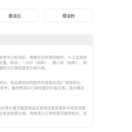
樱语白
樱语粉
服务中心检测后，根据实际所需的配件、人工及具体
优惠、秒杀、一口价（如有）、随心砍（如有）、助
最终以订单结算页价格为准。
修价、有品牌供应的配件的零售价(如厂商指导价、
的参考，最终费用以订单结算页价格为准。该价格仅
力价等价格可能是商品在使用优惠券或参与特定优惠
估单品结算价格。具体请以订单结算页面的标价、优