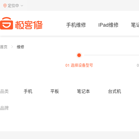
定位中
手机维修
iPad维修
笔
首页
维修
01 选择设备型号
品类
手机
平板
笔记本
台式机
电视机
洗衣机
燃气灶
油烟机
品牌
热水器清洗
油烟机清洗
燃气灶清洗
马桶疏通
蹲便疏通
下水道疏通
小