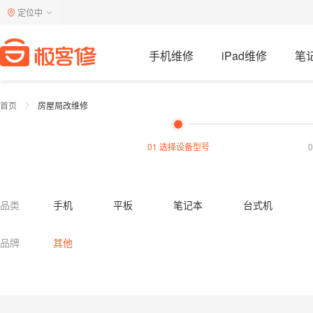
定位中
手机维修
iPad维修
笔
首页
房屋局改维修
01 选择设备型号
品类
手机
平板
笔记本
台式机
电视机
洗衣机
燃气灶
油烟机
品牌
其他
热水器清洗
油烟机清洗
燃气灶清洗
马桶疏通
蹲便疏通
下水道疏通
小