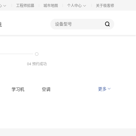
心
工程师招募
城市地图
个人中心
关于极客修
洗
04 预约成功
更多
学习机
空调
空调清洗
洗衣机清洗
具电路
厨卫洁具
地漏疏通
浴缸疏通