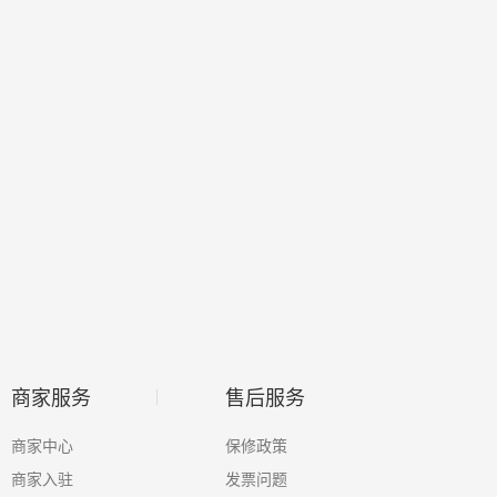
家电补差
防水补漏
房屋局改
商家服务
售后服务
商家中心
保修政策
商家入驻
发票问题