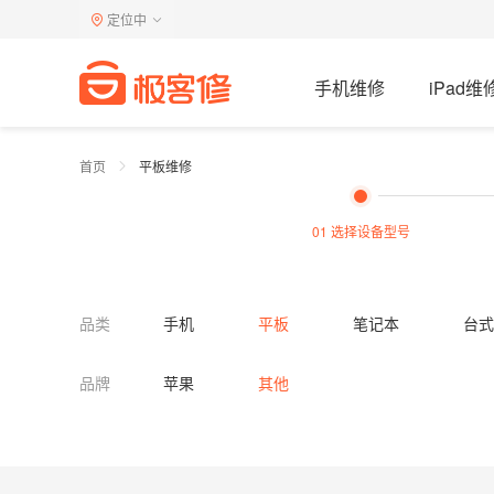
定位中
手机维修
iPad维
首页
平板维修
01 选择设备型号
品类
手机
平板
笔记本
台式
电视机
洗衣机
燃气灶
品牌
苹果
其他
热水器清洗
油烟机清洗
燃气灶
马桶疏通
蹲便疏通
下水道疏通