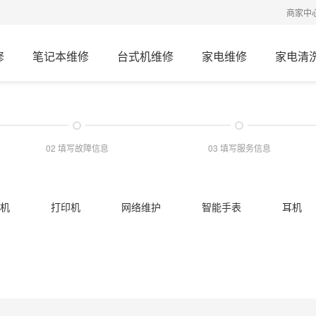
商家中
修
笔记本维修
台式机维修
家电维修
家电清
02 填写故障信息
03 填写服务信息
机
打印机
网络维护
智能手表
耳机
油烟机
冰箱
热水器
壁挂炉
地暖
清洗
冰箱清洗
地暖清洗
龙头管件
灯
小便池疏通
洗菜盆疏通
洗手盆疏通