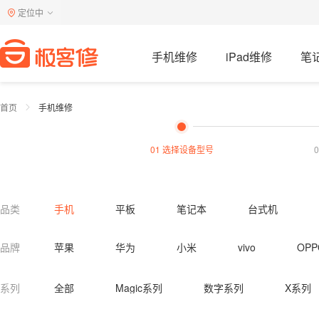
定位中
手机维修
iPad维修
笔
首页
手机维修
01 选择设备型号
品类
手机
平板
笔记本
台式机
电视机
洗衣机
燃气灶
油烟机
品牌
苹果
华为
小米
vivo
OPP
热水器清洗
油烟机清洗
燃气灶清洗
系列
全部
Magic系列
数字系列
X系列
马桶疏通
蹲便疏通
下水道疏通
小