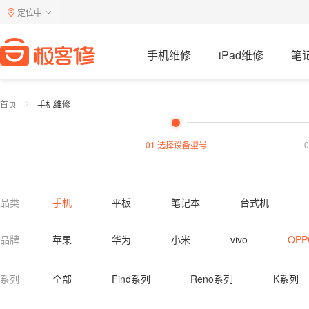
定位中
手机维修
iPad维修
笔
首页
手机维修
01 选择设备型号
品类
手机
平板
笔记本
台式机
电视机
洗衣机
燃气灶
油烟机
品牌
苹果
华为
小米
vivo
OPP
热水器清洗
油烟机清洗
燃气灶清洗
系列
全部
Find系列
Reno系列
K系列
马桶疏通
蹲便疏通
下水道疏通
小